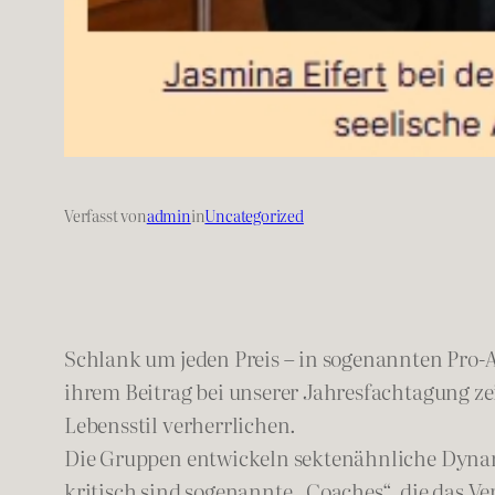
Verfasst von
admin
in
Uncategorized
Schlank um jeden Preis – in sogenannten Pro-A
ihrem Beitrag bei unserer Jahresfachtagung ze
Lebensstil verherrlichen.
Die Gruppen entwickeln sektenähnliche Dynami
kritisch sind sogenannte „Coaches“, die das 