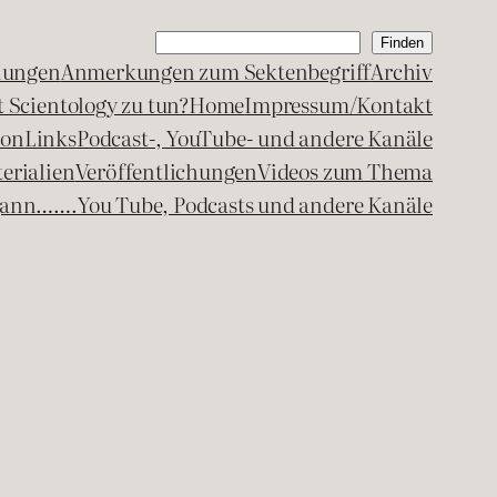
Suchen
Finden
lungen
Anmerkungen zum Sektenbegriff
Archiv
 Scientology zu tun?
Home
Impressum/Kontakt
kon
Links
Podcast-, YouTube- und andere Kanäle
erialien
Veröffentlichungen
Videos zum Thema
egann…….
You Tube, Podcasts und andere Kanäle