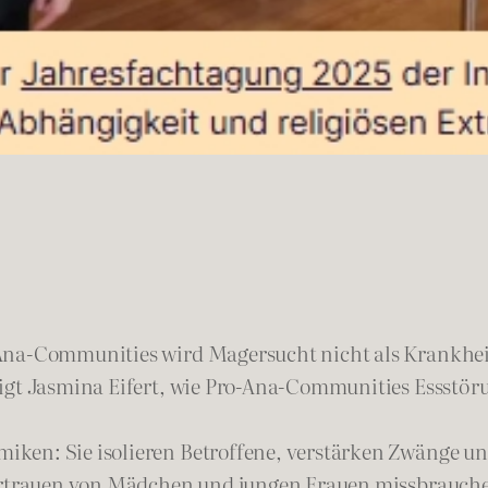
na-Communities wird Magersucht nicht als Krankheit g
igt Jasmina Eifert, wie Pro-Ana-Communities Essstöru
ken: Sie isolieren Betroffene, verstärken Zwänge un
Vertrauen von Mädchen und jungen Frauen missbrauchen