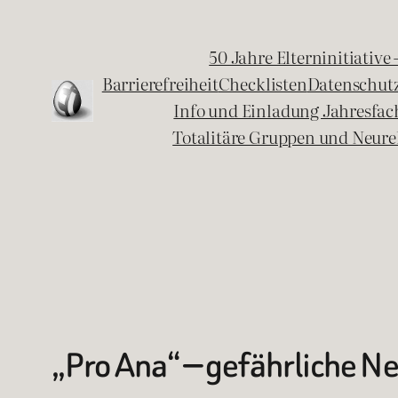
Zum
Inhalt
50 Jahre Elterninitiative
springen
Barrierefreiheit
Checklisten
Datenschut
Info und Einladung Jahresfa
Totalitäre Gruppen und Neure
„Pro Ana“ — gefährliche N