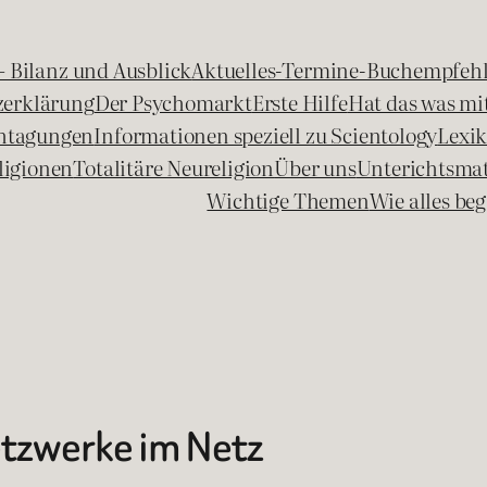
 – Bilanz und Ausblick
Aktuelles-Termine-Buchempfeh
zerklärung
Der Psychomarkt
Erste Hilfe
Hat das was mit
chtagungen
Informationen speziell zu Scientology
Lexi
ligionen
Totalitäre Neureligion
Über uns
Unterichtsmat
Wichtige Themen
Wie alles b
etzwerke im Netz