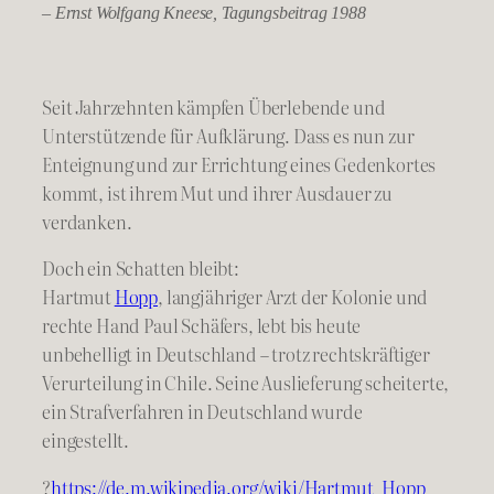
– Ernst Wolfgang Kneese, Tagungsbeitrag 1988
Seit Jahrzehnten kämpfen Überlebende und
Unterstützende für Aufklärung. Dass es nun zur
Enteignung und zur Errichtung eines Gedenkortes
kommt, ist ihrem Mut und ihrer Ausdauer zu
verdanken.
Doch ein Schatten bleibt:
Hartmut
Hopp
, langjähriger Arzt der Kolonie und
rechte Hand Paul Schäfers, lebt bis heute
unbehelligt in Deutschland – trotz rechtskräftiger
Verurteilung in Chile. Seine Auslieferung scheiterte,
ein Strafverfahren in Deutschland wurde
eingestellt.
?
https://de.m.wikipedia.org/wiki/Hartmut_Hopp