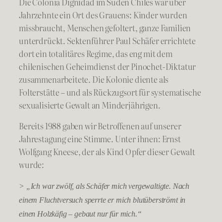
Die Colonia Dignidad im Süden Chiles war über
Jahrzehnte ein Ort des Grauens: Kinder wurden
missbraucht, Menschen gefoltert, ganze Familien
unterdrückt. Sektenführer Paul Schäfer errichtete
dort ein totalitäres Regime, das eng mit dem
chilenischen Geheimdienst der Pinochet-Diktatur
zusammenarbeitete. Die Kolonie diente als
Folterstätte – und als Rückzugsort für systematische
sexualisierte Gewalt an Minderjährigen.
Bereits 1988 gaben wir Betroffenen auf unserer
Jahrestagung eine Stimme. Unter ihnen: Ernst
Wolfgang Kneese, der als Kind Opfer dieser Gewalt
wurde:
> „Ich war zwölf, als Schäfer mich vergewaltigte. Nach
einem Fluchtversuch sperrte er mich blutüberströmt in
einen Holzkäfig – gebaut nur für mich.“