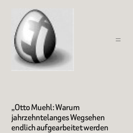
Zum
Inhalt
springen
„Otto Muehl: Warum
jahrzehntelanges Wegsehen
endlich aufgearbeitet werden