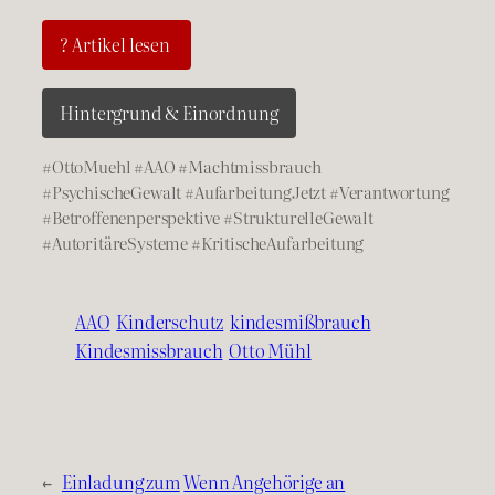
? Artikel lesen
Hintergrund & Einordnung
#OttoMuehl #AAO #Machtmissbrauch
#PsychischeGewalt #AufarbeitungJetzt #Verantwortung
#Betroffenenperspektive #StrukturelleGewalt
#AutoritäreSysteme #KritischeAufarbeitung
AAO
Kinderschutz
kindesmißbrauch
Kindesmissbrauch
Otto Mühl
←
Einladung zum
Wenn Angehörige an