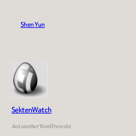
Shen Yun
SektenWatch
Just another WordPress site