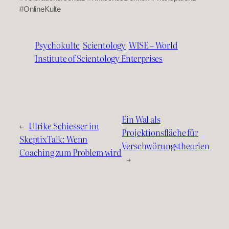
#OnlineKulte
Psychokulte
Scientology
WISE – World
Institute of Scientology Enterprises
Ein Wal als
←
Ulrike Schiesser im
Projektionsfläche für
SkeptixTalk: Wenn
Verschwörungstheorien
Coaching zum Problem wird
→