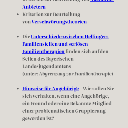
Anbietern
Kriterien zur Beurteilung
von
Verschwörungstheorien
Die
Unterschiede zwischen Hellingers
Familienstellen und seriösen
Familientherapien
finden sich auf den
Seiten des Bayerischen
Landesjugendamtens
(unter:
Abgrenzung zur Familientherapie
)
Hinweise für Angehörige
– Wie sollen Sie
sich verhalten, wenn eine Angehörige,
ein Freund oder eine Bekannte Mitglied
einer problematischen Gruppierung
geworden ist?