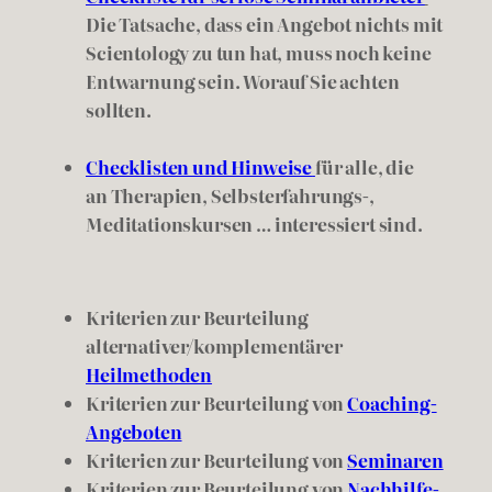
Die Tatsache, dass ein Angebot nichts mit
Scientology zu tun hat, muss noch keine
Entwarnung sein. Worauf Sie achten
sollten.
Checklisten und Hinweise
für alle, die
an Therapien, Selbsterfahrungs-,
Meditationskursen … interessiert sind.
Kriterien zur Beurteilung
alternativer/komplementärer
Heilmethoden
Kriterien zur Beurteilung von
Coaching-
Angeboten
Kriterien zur Beurteilung von
Seminaren
Kriterien zur Beurteilung von
Nachhilfe-