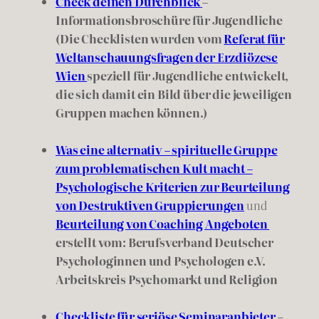
Check deinen Durchblick
–
Informationsbroschüre für Jugendliche
(Die Checklisten wurden vom
Referat für
Weltanschauungsfragen der Erzdiözese
Wien
speziell für Jugendliche entwickelt,
die sich damit ein Bild über die jeweiligen
Gruppen machen können.)
Was eine alternativ – spirituelle Gruppe
zum problematischen Kult macht –
Psychologische Kriterien zur Beurteilung
von Destruktiven Gruppierungen
und
Beurteilung von Coaching Angeboten
erstellt vom: Berufsverband Deutscher
Psychologinnen und Psychologen e.V.
Arbeitskreis Psychomarkt und Religion
Checkliste für seriöse Seminaranbieter
–