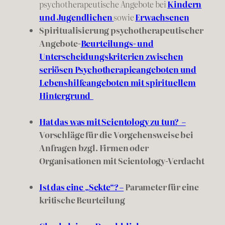
psychotherapeutische Angebote bei
Kindern
und Jugendlichen
sowie
Erwachsenen
Spiritualisierung psychothera­peutischer
Angebote-
Beurteilungs- und
Unterscheidungskriterien zwischen
seriösen Psychotherapieangeboten und
Lebenshilfeangeboten mit spirituellem
Hintergrund
Hat das was mit Scientology zu tun?
–
Vorschläge für die Vorgehensweise bei
Anfragen bzgl. Firmen oder
Organisationen mit Scientology-Verdacht
Ist das eine „Sekte“? –
Parameter für eine
kritische Beurteilung