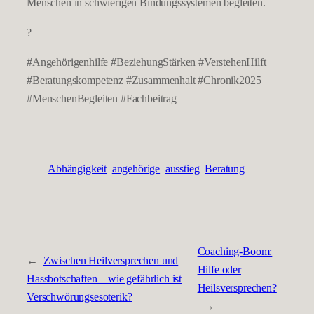
Menschen in schwierigen Bindungssystemen begleiten.
?
#Angehörigenhilfe #BeziehungStärken #VerstehenHilft
#Beratungskompetenz #Zusammenhalt #Chronik2025
#MenschenBegleiten #Fachbeitrag
Abhängigkeit
angehörige
ausstieg
Beratung
Coaching-Boom:
←
Zwischen Heilversprechen und
Hilfe oder
Hassbotschaften – wie gefährlich ist
Heilsversprechen?
Verschwörungsesoterik?
→