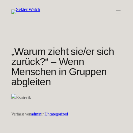
Zum
Inhalt
springen
„Warum zieht sie/er sich
zurück?“ – Wenn
Menschen in Gruppen
abgleiten
Verfasst von
admin
in
Uncategorized