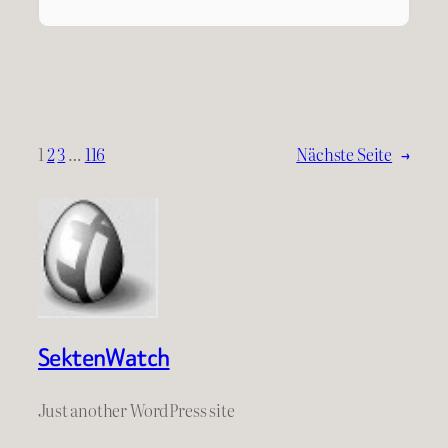
1
2
3
…
116
Nächste Seite
→
SektenWatch
Just another WordPress site