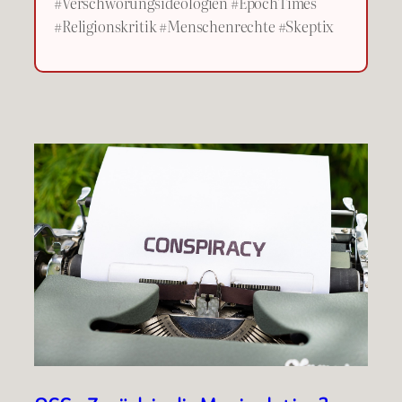
#Verschwörungsideologien #EpochTimes
#Religionskritik #Menschenrechte #Skeptix