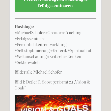
Erfolgsseminaren
Hashtags:
#MichaelSchofer #Greator #Coaching
#Erfolgsseminare
#Persönlichkeitsentwicklung
#Selbstoptimierung #Esoterik #Spiritualität
#Weltanschauung #KritischesDenken
#Sektenwatch
Bilder alle Michael Schofer
Bild 1: Detlef D. Soost performt zu „Vision &
Goals“