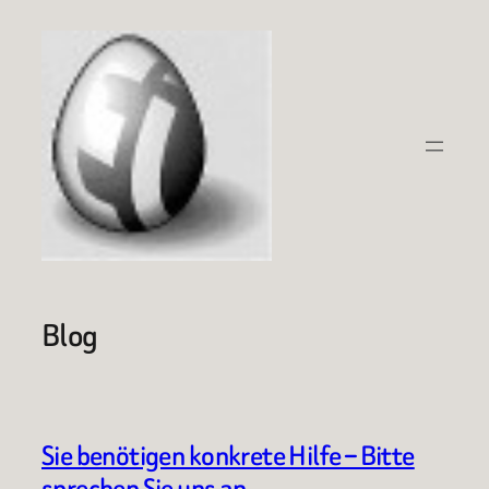
Zum
Inhalt
springen
Blog
Sie benötigen konkrete Hilfe – Bitte
sprechen Sie uns an