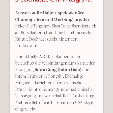
Ausverkaufte Hallen, spektakuläre
Choreografien und Werbung an jeder
Ecke:
Die Tanzshow
Shen Yun
präsentiert sich
als Botschafterin traditioneller chinesischer
Kultur. Doch wer steckt hinter der
Produktion?
Eine aktuelle
ARTE
-Dokumentation
beleuchtet die Verbindungen zur spirituellen
Bewegung
Falun Gong (Falun Dafa)
und
ihrem Gründer Li Hongzhi. Ehemalige
Mitglieder berichten über psychischen
Druck, Kontrolle, mangelnde medizinische
Versorgung und wirtschaftliche Ausbeutung.
Mehrere Betroffene haben in den USA Klage
eingereicht.