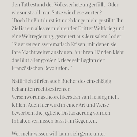
den Tatbestand der Volksverhetzung erfüllt. Oder
wie so
nst soll man Sätze wie diese werten?
"Doch ihr Blutdurst ist noch lange nicht gestillt: Ihr
Ziel ist ein alles vernichtender Dritter Weltkrieg und
eine Weltregierung, gesteuert aus Jerusalem." oder
"Sie erzeugen systematisch Krisen, mit denen sie
ihre Macht weiter ausbauen. An ihren Händen klebt
das Blut aller großen Kriege seit Beginn der
Französischen Revolution. "
Natürlich dürfen auch Bücher des einschlägig
bekannten rechtsextremen
Verschwörungstheoretikers Jan van Helsing nicht
fehlen. Auch hier wird in einer Art und Weise
beworben, die jegliche Distanzierung von den
Inhalten vermissen lässst-im Gegenteil.
Wer mehr wissen will kann sich gerne unter