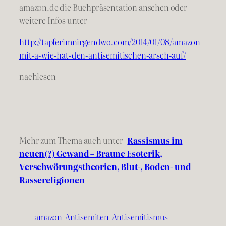
amazon.de die Buchpräsentation ansehen oder
weitere Infos unter
http://tapferimnirgendwo.com/
2014/01/08/
amazon-
mit-a-wie-hat-den-antise
mitischen-arsch-auf/
nachlesen
Mehr zum Thema auch unter
Rassismus im
neuen(?) Gewand – Braune Esoterik,
Verschwörungstheorien, Blut-, Boden- und
Rassereligionen
amazon
Antisemiten
Antisemitismus