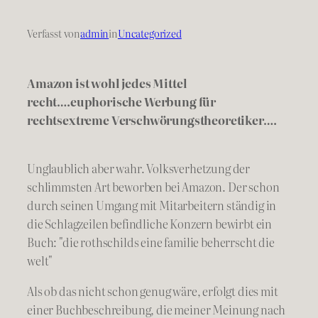
Verfasst von
admin
in
Uncategorized
Amazon ist wohl jedes Mittel
recht….euphorische Werbung für
rechtsextreme Verschwörungstheoretiker….
Unglaublich aber wahr. Volksverhetzung der
schlimmsten Art beworben bei Amazon. Der schon
durch seinen Umgang mit Mitarbeitern ständig in
die Schlagzeilen befindliche Konzern bewirbt ein
Buch: "die rothschilds eine familie beherrscht die
welt"
Als ob das nicht schon genug wäre, erfolgt dies mit
einer Buchbeschreibung, die meiner Meinung nach