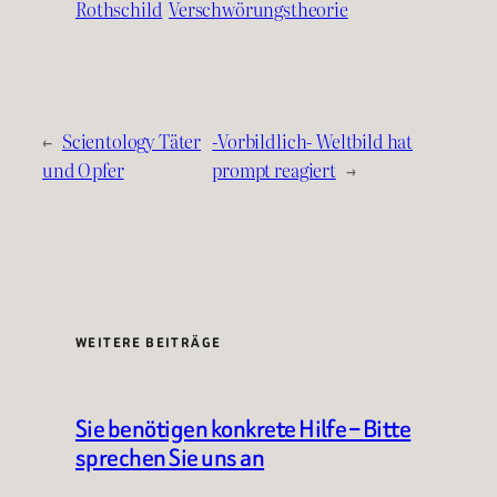
Rothschild
Verschwörungstheorie
←
Scientology Täter
-Vorbildlich- Weltbild hat
und Opfer
prompt reagiert
→
WEITERE BEITRÄGE
Sie benötigen konkrete Hilfe – Bitte
sprechen Sie uns an