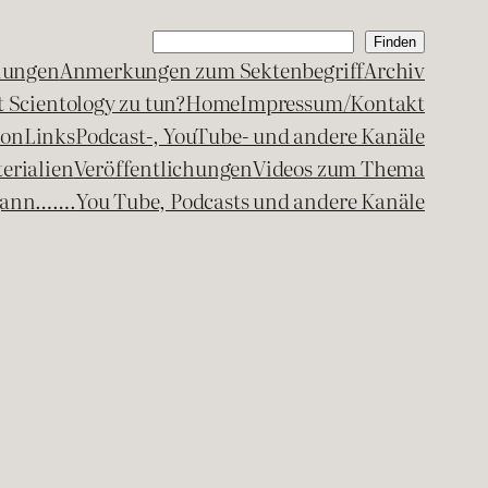
Suchen
Finden
lungen
Anmerkungen zum Sektenbegriff
Archiv
 Scientology zu tun?
Home
Impressum/Kontakt
kon
Links
Podcast-, YouTube- und andere Kanäle
erialien
Veröffentlichungen
Videos zum Thema
egann…….
You Tube, Podcasts und andere Kanäle