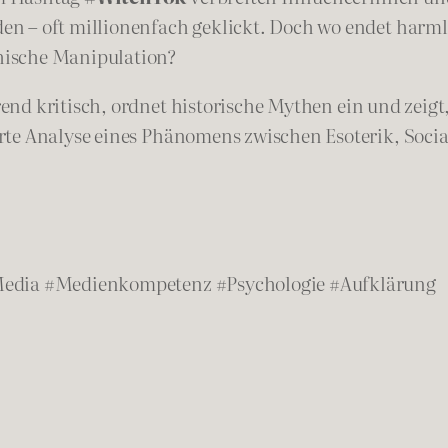
n – oft millionenfach geklickt. Doch wo endet harm
hische Manipulation?
nd kritisch, ordnet historische Mythen ein und zeigt
erte Analyse eines Phänomens zwischen Esoterik, Soc
Media #Medienkompetenz #Psychologie #Aufklärung