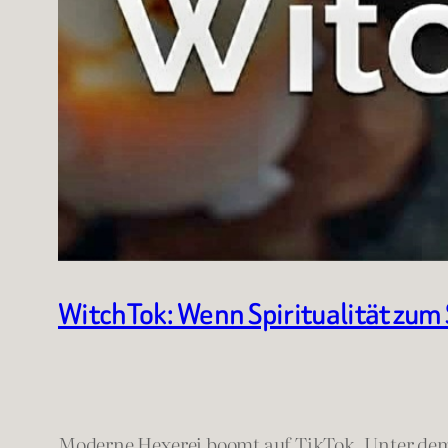
WitchTok: Wenn Spiritualität zum
Moderne Hexerei boomt auf TikTok. Unter d