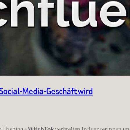
 Social-Media-Geschäft wird
em Hashtag
#WitchTok
verbreiten Influencerinnen und