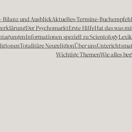
 – Bilanz und Ausblick
Aktuelles-Termine-Buchempfeh
zerklärung
Der Psychomarkt
Erste Hilfe
Hat das was mit
chtagungen
Informationen speziell zu Scientology
Lexi
ligionen
Totalitäre Neureligion
Über uns
Unterichtsmat
Wichtige Themen
Wie alles b