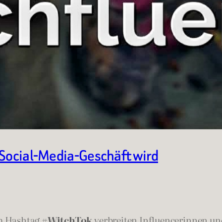
 Social-Media-Geschäft wird
em Hashtag
#WitchTok
verbreiten Influencerinnen und