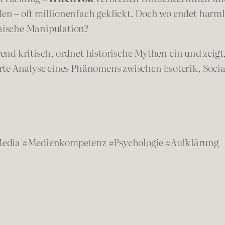
n – oft millionenfach geklickt. Doch wo endet harm
hische Manipulation?
nd kritisch, ordnet historische Mythen ein und zeigt
erte Analyse eines Phänomens zwischen Esoterik, Soc
Media #Medienkompetenz #Psychologie #Aufklärung