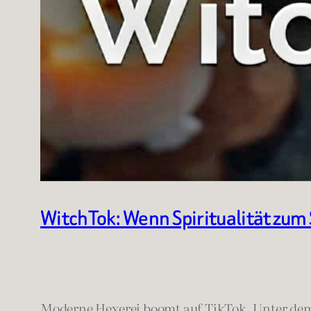
WitchTok: Wenn Spiritualität zum
Moderne Hexerei boomt auf TikTok. Unter d