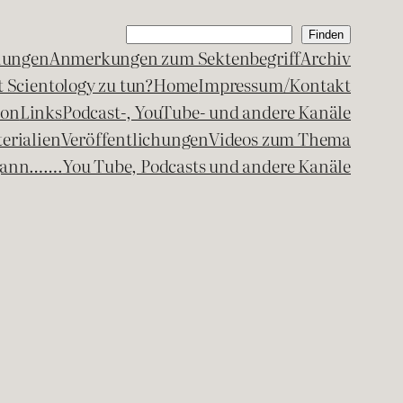
Suchen
Finden
lungen
Anmerkungen zum Sektenbegriff
Archiv
 Scientology zu tun?
Home
Impressum/Kontakt
kon
Links
Podcast-, YouTube- und andere Kanäle
erialien
Veröffentlichungen
Videos zum Thema
egann…….
You Tube, Podcasts und andere Kanäle