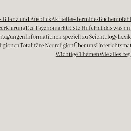
 – Bilanz und Ausblick
Aktuelles-Termine-Buchempfeh
zerklärung
Der Psychomarkt
Erste Hilfe
Hat das was mit
chtagungen
Informationen speziell zu Scientology
Lexi
ligionen
Totalitäre Neureligion
Über uns
Unterichtsmat
Wichtige Themen
Wie alles b