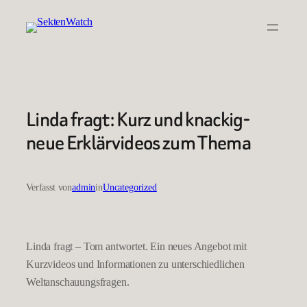
Zum
Inhalt
springen
Linda fragt: Kurz und knackig-
neue Erklärvideos zum Thema
Verfasst von
admin
in
Uncategorized
Linda fragt – Tom antwortet. Ein neues Angebot mit
Kurzvideos und Informationen zu unterschiedlichen
Weltanschauungsfragen.