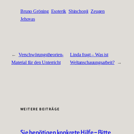
Bruno Gröning
Esoterik
Shinchonji
Zeugen
Jehovas
←
Verschwörungstheorien-
Linda fragt – Was ist
Material für den Unterricht
Weltanschauungsarbeit?
→
WEITERE BEITRÄGE
Sie benötigen konkrete Hilfe – Bitte