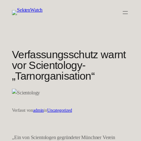
Zum
Inhalt
springen
Verfassungsschutz warnt
vor Scientology-
„Tarnorganisation“
Verfasst von
admin
in
Uncategorized
„Ein von Scientologen gegründeter Münchner Verein