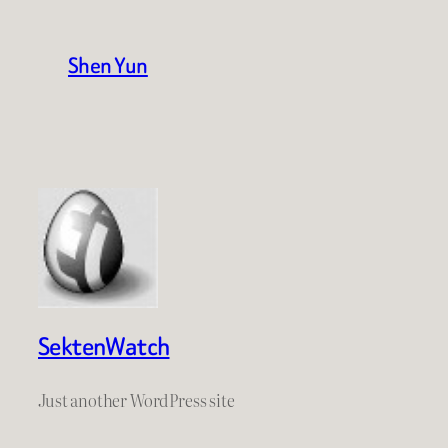
Shen Yun
SektenWatch
Just another WordPress site