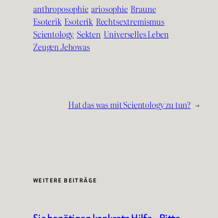
anthroposophie
ariosophie
Braune
Esoterik
Esoterik
Rechtsextremismus
Scientology
Sekten
Universelles Leben
Zeugen Jehowas
Hat das was mit Scientology zu tun?
→
WEITERE BEITRÄGE