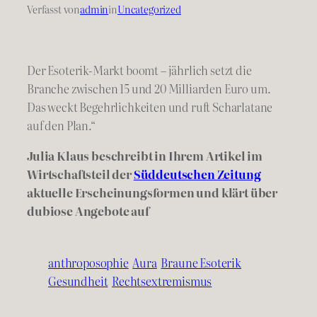
Verfasst von
admin
in
Uncategorized
Der Esoterik-Markt boomt – jährlich setzt die
Branche zwischen
15
und
20
Milliarden Euro um.
Das weckt Begehrlichkeiten und ruft Scharlatane
auf den Plan.“
Julia Klaus beschreibt in Ihrem Artikel im
Wirtschaftsteil der
Süddeutschen Zeitung
aktuelle Erscheinungsformen und klärt über
dubiose Angebote auf
anthroposophie
Aura
Braune Esoterik
Gesundheit
Rechtsextremismus