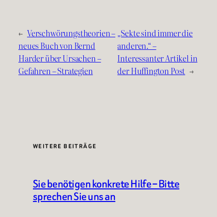
←
Verschwörungstheorien –
„Sekte sind immer die
neues Buch von Bernd
anderen.“ –
Harder über Ursachen –
Interessanter Artikel in
Gefahren – Strategien
der Huffington Post
→
WEITERE BEITRÄGE
Sie benötigen konkrete Hilfe – Bitte
sprechen Sie uns an