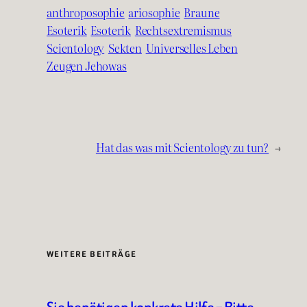
anthroposophie
ariosophie
Braune
Esoterik
Esoterik
Rechtsextremismus
Scientology
Sekten
Universelles Leben
Zeugen Jehowas
Hat das was mit Scientology zu tun?
→
WEITERE BEITRÄGE