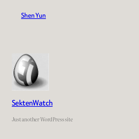
Shen Yun
SektenWatch
Just another WordPress site