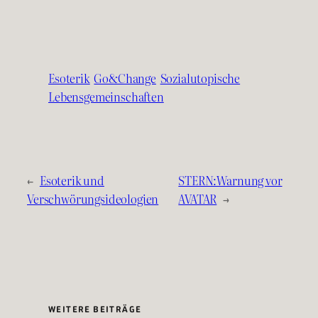
Esoterik
Go&Change
Sozialutopische
Lebensgemeinschaften
←
Esoterik und
STERN:Warnung vor
Verschwörungsideologien
AVATAR
→
WEITERE BEITRÄGE