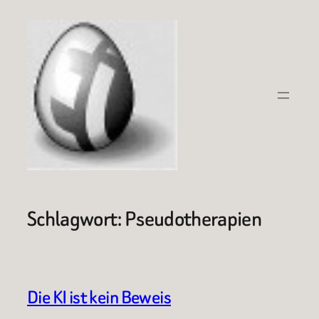
Zum
Inhalt
springen
Schlagwort:
Pseudotherapien
Die KI ist kein Beweis