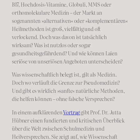
B17, Hochdosis-Vitamine, Globuli, MMS oder
orthomolekulare Medizin – der Markt an
sogenannten »alternativen« oder »komplementären«
Heilmethoden ist groß, vielfältig und oft
verlockend. Doch was davon ist tatsächlich
wirksam? Was ist nutzlos oder sogar
gesundheitsgefährdend? Und wie können Laien
seriöse von unseriösen Angeboten unterscheiden?
Was wissenschaftlich belegt ist, gilt als Medizin.
Doch wo verläuft die Grenze zur Pseudomedizin?
Und gibt es wirklich »sanfte« natürliche Methoden,
die helfen können – ohne falsche Versprechen?
In einem aufklärenden
Vortrag
gibt Prof. Dr. Jutta
Hübner einen fundierten und kritischen Überblick
über die Welt zwischen Schulmedizin und
Heilversprechen. Sie zeigt auf, wie Wissenschaft