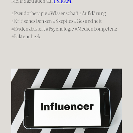
Mehr dazu auch auf
PSIRAM
.
#Pseudotherapie #Wissenschaft #Aufklärung
#KritischesDenken #Skeptics #Gesundheit
#Evidenzbasiert #Psychologie #Medienkompetenz
#Faktencheck