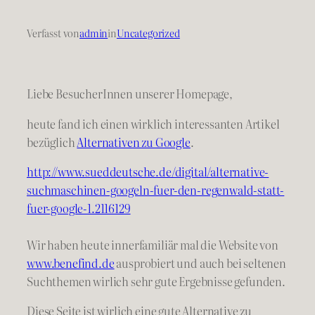
Verfasst von
admin
in
Uncategorized
Liebe BesucherInnen unserer Homepage,
heute fand ich einen wirklich interessanten Artikel
bezüglich
Alternativen zu Google
.
http://www.sueddeutsche.de/digital/alternative-
suchmaschinen-googeln-fuer-den-regenwald-statt-
fuer-google-1.2116129
Wir haben heute innerfamiliär mal die Website von
www.benefind.de
ausprobiert und auch bei seltenen
Suchthemen wirlich sehr gute Ergebnisse gefunden.
Diese Seite ist wirlich eine gute Alternative zu