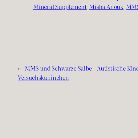
Mineral Supplement
Misha Anouk
MM
←
MMS und Schwarze Salbe – Autistische Kind
Versuchskaninchen