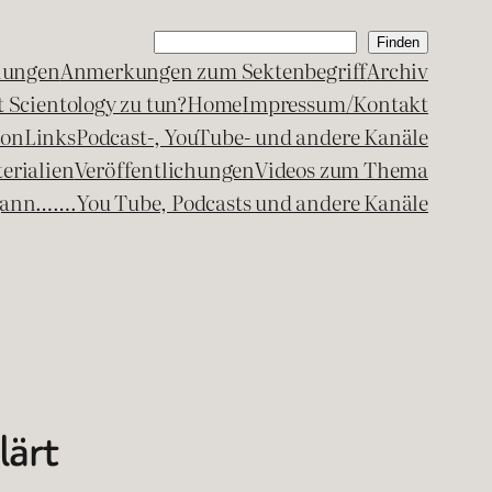
Suchen
Finden
lungen
Anmerkungen zum Sektenbegriff
Archiv
 Scientology zu tun?
Home
Impressum/Kontakt
kon
Links
Podcast-, YouTube- und andere Kanäle
erialien
Veröffentlichungen
Videos zum Thema
egann…….
You Tube, Podcasts und andere Kanäle
lärt