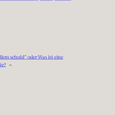
llem schuld“ oder Was ist eine
ie?
→