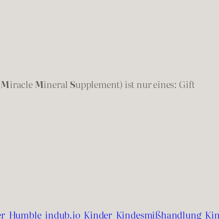
(
M
iracle
M
ineral
S
upplement) ist nur eines: Gift
er
Humble
indub.io
Kinder
Kindesmißhandlung
Ki