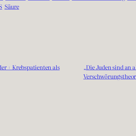
S
Säure
er + Krebspatienten als
„Die Juden sind an a
Verschwörungstheor