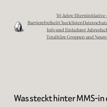
Zum
Inhalt
50 Jahre Elterninitiative
springen
Barrierefreiheit
Checklisten
Datenschut
Info und Einladung Jahresfa
Totalitäre Gruppen und Neure
Was steckt hinter MMS-in 