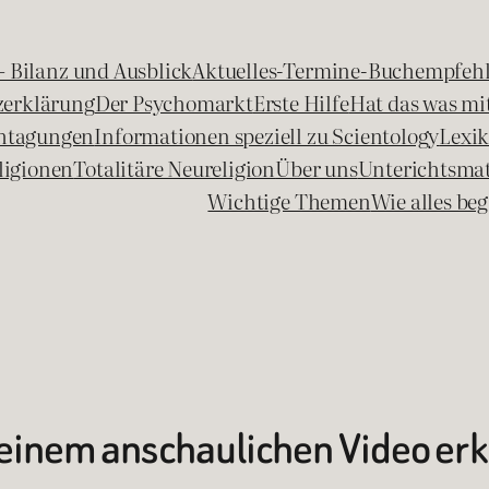
 – Bilanz und Ausblick
Aktuelles-Termine-Buchempfeh
zerklärung
Der Psychomarkt
Erste Hilfe
Hat das was mit
chtagungen
Informationen speziell zu Scientology
Lexi
ligionen
Totalitäre Neureligion
Über uns
Unterichtsmat
Wichtige Themen
Wie alles b
einem anschaulichen Video erk