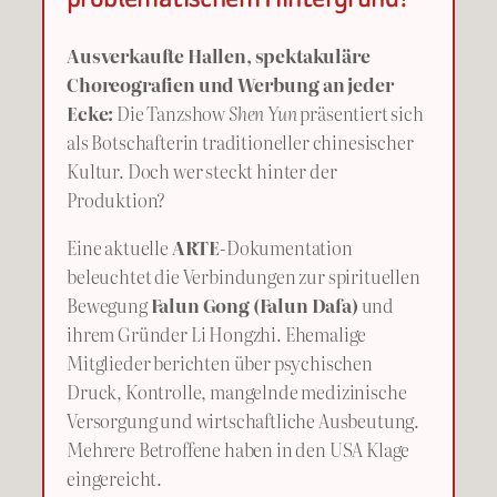
Ausverkaufte Hallen, spektakuläre
Choreografien und Werbung an jeder
Ecke:
Die Tanzshow
Shen Yun
präsentiert sich
als Botschafterin traditioneller chinesischer
Kultur. Doch wer steckt hinter der
Produktion?
Eine aktuelle
ARTE
-Dokumentation
beleuchtet die Verbindungen zur spirituellen
Bewegung
Falun Gong (Falun Dafa)
und
ihrem Gründer Li Hongzhi. Ehemalige
Mitglieder berichten über psychischen
Druck, Kontrolle, mangelnde medizinische
Versorgung und wirtschaftliche Ausbeutung.
Mehrere Betroffene haben in den USA Klage
eingereicht.