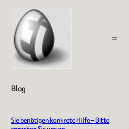
Zum
Inhalt
springen
Blog
Sie benötigen konkrete Hilfe – Bitte
sprechen Sie uns an