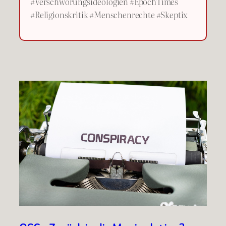
#Verschwörungsideologien #EpochTimes
#Religionskritik #Menschenrechte #Skeptix