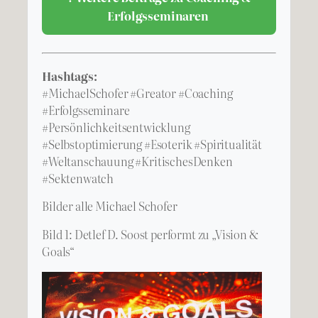
Erfolgsseminaren
Hashtags:
#MichaelSchofer #Greator #Coaching
#Erfolgsseminare
#Persönlichkeitsentwicklung
#Selbstoptimierung #Esoterik #Spiritualität
#Weltanschauung #KritischesDenken
#Sektenwatch
Bilder alle Michael Schofer
Bild 1: Detlef D. Soost performt zu „Vision &
Goals“