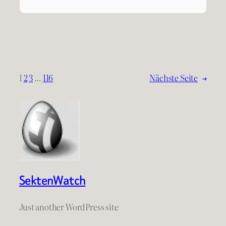
1
2
3
…
116
Nächste Seite
→
SektenWatch
Just another WordPress site