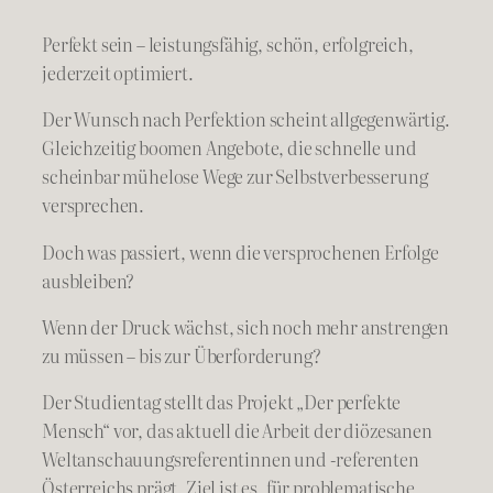
Perfekt sein – leistungsfähig, schön, erfolgreich,
jederzeit optimiert.
Der Wunsch nach Perfektion scheint allgegenwärtig.
Gleichzeitig boomen Angebote, die schnelle und
scheinbar mühelose Wege zur Selbstverbesserung
versprechen.
Doch was passiert, wenn die versprochenen Erfolge
ausbleiben?
Wenn der Druck wächst, sich noch mehr anstrengen
zu müssen – bis zur Überforderung?
Der Studientag stellt das Projekt „Der perfekte
Mensch“ vor, das aktuell die Arbeit der diözesanen
Weltanschauungsreferentinnen und -referenten
Österreichs prägt. Ziel ist es, für problematische