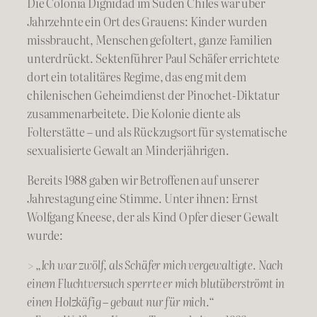
Die Colonia Dignidad im Süden Chiles war über
Jahrzehnte ein Ort des Grauens: Kinder wurden
missbraucht, Menschen gefoltert, ganze Familien
unterdrückt. Sektenführer Paul Schäfer errichtete
dort ein totalitäres Regime, das eng mit dem
chilenischen Geheimdienst der Pinochet-Diktatur
zusammenarbeitete. Die Kolonie diente als
Folterstätte – und als Rückzugsort für systematische
sexualisierte Gewalt an Minderjährigen.
Bereits 1988 gaben wir Betroffenen auf unserer
Jahrestagung eine Stimme. Unter ihnen: Ernst
Wolfgang Kneese, der als Kind Opfer dieser Gewalt
wurde:
> „Ich war zwölf, als Schäfer mich vergewaltigte. Nach
einem Fluchtversuch sperrte er mich blutüberströmt in
einen Holzkäfig – gebaut nur für mich.“