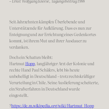
– Ernst Wolfgang Kneese, Tagungsbeitrag 1988
Seit Jahrzehnten kämpfen Überlebende und
Unterstützende für Aufklärung. Dass es nun zur
Enteignung und zur Errichtung eines Gedenkortes
kommt, ist ihrem Mut und ihrer Ausdauer zu
verdanken.
Doch ein Schatten bleibt:
Hartmut
Hopp
, langjähriger Arzt der Kolonie und
rechte Hand Paul Schäfers, lebt bis heute
unbehelligt in Deutschland – trotz rechtskräftiger
Verurteilung in Chile. Seine Auslieferung scheiterte,
ein Strafverfahren in Deutschland wurde
eingestellt.
?
https://de.m.wikipedia.org/wiki/Hartmut_Hopp