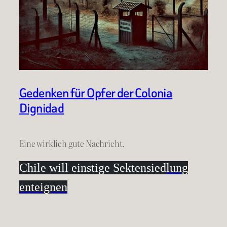
Gedenken für Opfer der Colonia
Dignidad
Eine wirklich gute Nachricht.
Chile will einstige Sektensied
lung
enteignen