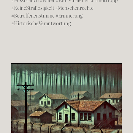
#Missbrauch #Folter #PaulSchäfer #HartmutHopp
#KeineStraflosigkeit #Menschenrechte
#Betroffenenstimme #Erinnerung
#HistorischeVerantwortung