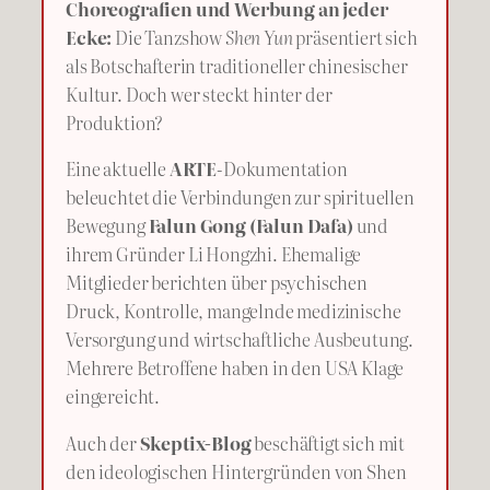
Choreografien und Werbung an jeder
Ecke:
Die Tanzshow
Shen Yun
präsentiert sich
als Botschafterin traditioneller chinesischer
Kultur. Doch wer steckt hinter der
Produktion?
Eine aktuelle
ARTE
-Dokumentation
beleuchtet die Verbindungen zur spirituellen
Bewegung
Falun Gong (Falun Dafa)
und
ihrem Gründer Li Hongzhi. Ehemalige
Mitglieder berichten über psychischen
Druck, Kontrolle, mangelnde medizinische
Versorgung und wirtschaftliche Ausbeutung.
Mehrere Betroffene haben in den USA Klage
eingereicht.
Auch der
Skeptix-Blog
beschäftigt sich mit
den ideologischen Hintergründen von Shen