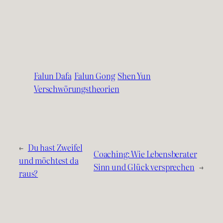
Falun Dafa
Falun Gong
Shen Yun
Verschwörungstheorien
←
Du hast Zweifel
Coaching: Wie Lebensberater
und möchtest da
Sinn und Glück versprechen
→
raus?