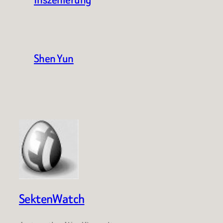
Shen Yun
SektenWatch