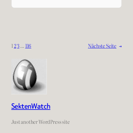
1
2
3
…
116
Nächste Seite
→
SektenWatch
Just another WordPress site