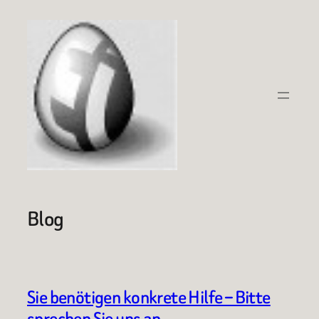
Zum
Inhalt
springen
Blog
Sie benötigen konkrete Hilfe – Bitte
sprechen Sie uns an