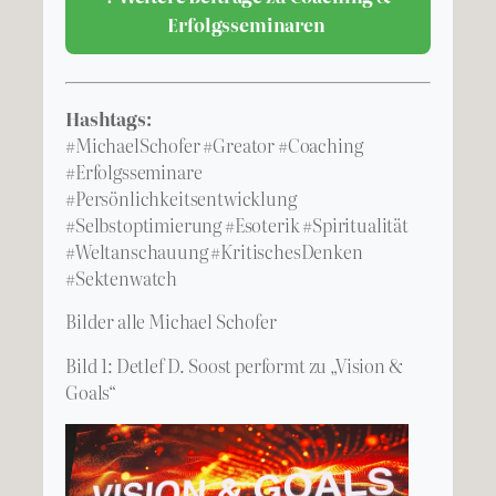
Erfolgsseminaren
Hashtags:
#MichaelSchofer #Greator #Coaching
#Erfolgsseminare
#Persönlichkeitsentwicklung
#Selbstoptimierung #Esoterik #Spiritualität
#Weltanschauung #KritischesDenken
#Sektenwatch
Bilder alle Michael Schofer
Bild 1: Detlef D. Soost performt zu „Vision &
Goals“