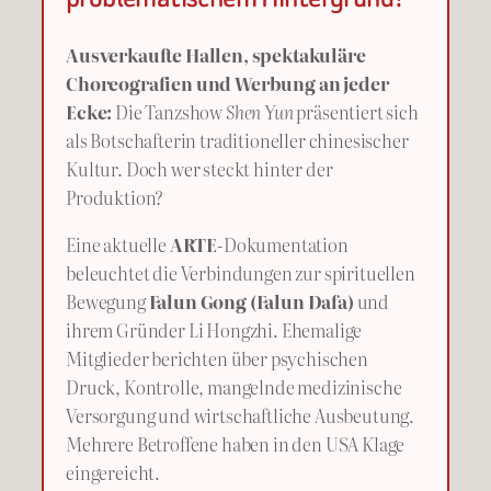
Ausverkaufte Hallen, spektakuläre
Choreografien und Werbung an jeder
Ecke:
Die Tanzshow
Shen Yun
präsentiert sich
als Botschafterin traditioneller chinesischer
Kultur. Doch wer steckt hinter der
Produktion?
Eine aktuelle
ARTE
-Dokumentation
beleuchtet die Verbindungen zur spirituellen
Bewegung
Falun Gong (Falun Dafa)
und
ihrem Gründer Li Hongzhi. Ehemalige
Mitglieder berichten über psychischen
Druck, Kontrolle, mangelnde medizinische
Versorgung und wirtschaftliche Ausbeutung.
Mehrere Betroffene haben in den USA Klage
eingereicht.