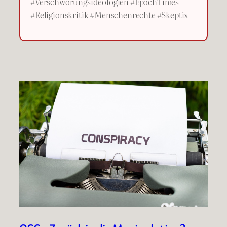
#Verschwörungsideologien #EpochTimes
#Religionskritik #Menschenrechte #Skeptix