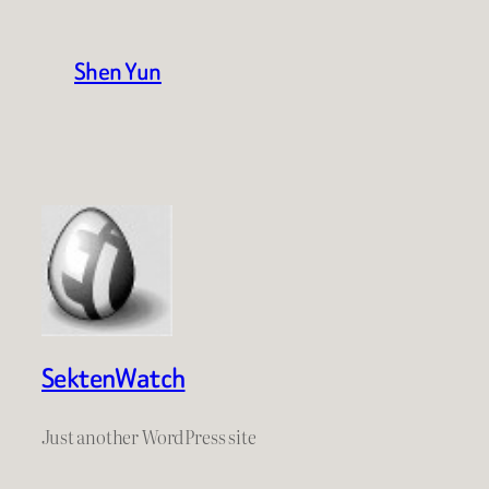
Shen Yun
SektenWatch
Just another WordPress site