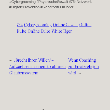
#Cybergrooming #PsychischeGewalt #764Netzwerk
#DigitalePrävention #SicherheitFürKinder
764
Cybergrooming
Online Gewalt
Online
Kulte
Online Kulte
White Tiger
←
„Brecht ihren Willen“ –
Wenn Coaching
Aufwachsen in einem totalitären
zur Ersatzreligion
Glaubenssystem
wird
→