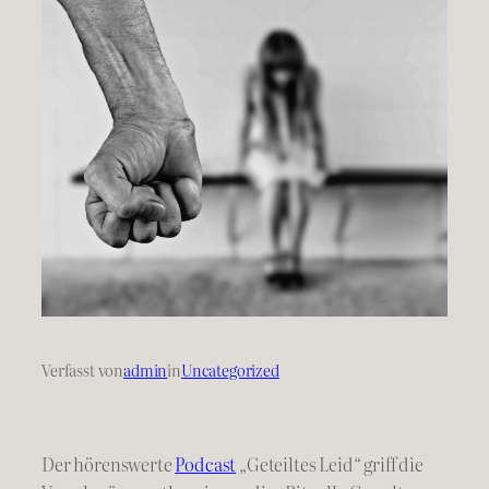
Verfasst von
admin
in
Uncategorized
Der hörenswerte
Podcast
„Geteiltes Leid“ griff die