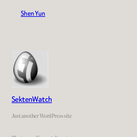
Shen Yun
SektenWatch
Just another WordPress site