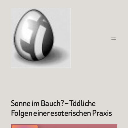
Zum
Inhalt
springen
Sonne im Bauch? – Tödliche
Folgen einer esoterischen Praxis