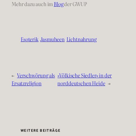
Mehr dazu auch im
Blog
der GWUP
Esoterik
Jasmuheen
Lichtnahrung
←
Verschwörung als
»Völkische Siedler« in der
Ersatzreligion
norddeutschen Heide
→
WEITERE BEITRÄGE