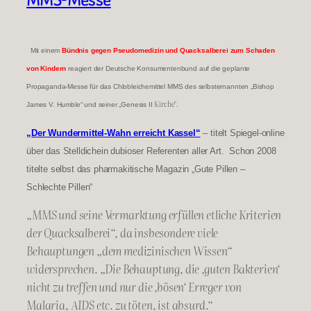
Mit einem
Bündnis gegen Pseudomedizin und Quacksalberei zum Schaden
von Kindern
reagiert der Deutsche Konsumentenbund auf die geplante
Propaganda-Messe für das Chlobleichemittel MMS des selbsternannten
„Bishop
Kirche“.
James V. Humble“ und seiner „Genesis II
„Der Wundermittel-Wahn erreicht Kassel“
– titelt Spiegel-online
über das Stelldichein dubioser
Referenten aller Art. Schon 2008
titelte selbst das pharmakitische Magazin „Gute Pillen –
Schlechte Pillen“
„MMS und seine Vermarktung erfüllen etliche Kriterien
der Quacksalberei“, da insbesondere viele
Behauptungen „dem medizinischen Wissen“
widersprechen. „Die Behauptung, die ‚guten Bakterien‘
nicht zu treffen und nur die ‚bösen‘ Erreger von
Malaria, AIDS etc. zu töten, ist absurd.“