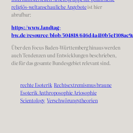
religiös-weltanschauliche Angebote
ist hier
abrufbar:
https://www.landtag-
bw.de/resource/blob/504818/646d4a410b5e1308ac9a
Über den Focus Baden-Württemberg hinaus werden
auch Tendenzen und Entwicklungen beschrieben,
die für das gesamte Bundesgebiet relevant sind.
rechte Esoterik
Rechtsextremismus braune
Esoterik Anthroposophie Ariosophie
Scientology
Verschwörungstheorien