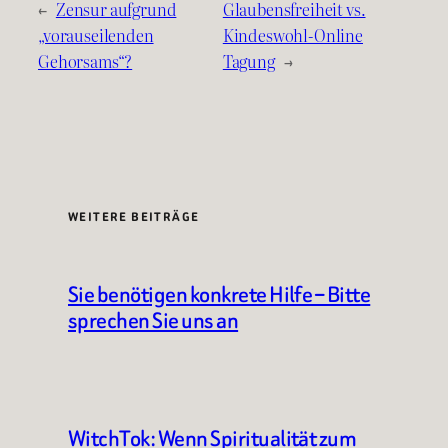
←
Zensur aufgrund
Glaubensfreiheit vs.
„vorauseilenden
Kindeswohl-Online
Gehorsams“?
Tagung
→
WEITERE BEITRÄGE
Sie benötigen konkrete Hilfe – Bitte
sprechen Sie uns an
WitchTok: Wenn Spiritualität zum