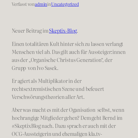
Verfasst von
admin
in
Uncategorized
Neuer Beitrag im
Skeptix-Blog
.
Einen totalitären Kult hinter sich zu lassen verlangt
Menschen viel ab. Das gilt auch für Aussteiger:innen
aus der „Organische Christus Generation“, der
Grupp von Ivo Sasek.
Er agiert als Multiplikator in der
rechtsextremistischen Szene und befeuert
Verschwörungstheorien aller Art.
Aber was macht es mit der Oganisation selbst, wenn
hochrangige Mitglieder gehen? Dem geht Bernd im
#SkeptixBlog nach. Dazu sprach er auch mit der
OCG-Aussteigerin und ehemaligen kla.tv-