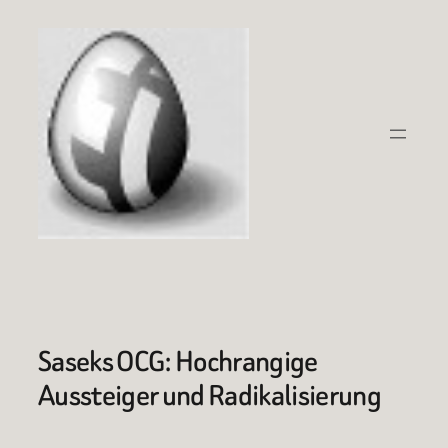
Zum
Inhalt
springen
Saseks OCG: Hochrangige
Aussteiger und Radikalisierung