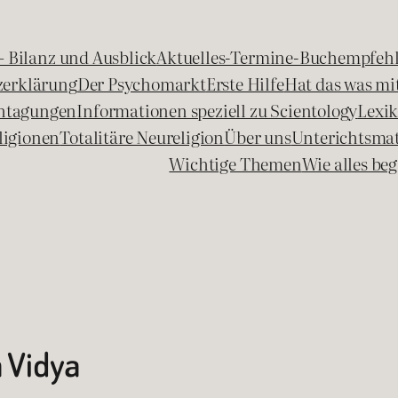
 – Bilanz und Ausblick
Aktuelles-Termine-Buchempfeh
zerklärung
Der Psychomarkt
Erste Hilfe
Hat das was mit
chtagungen
Informationen speziell zu Scientology
Lexi
ligionen
Totalitäre Neureligion
Über uns
Unterichtsmat
Wichtige Themen
Wie alles b
 Vidya