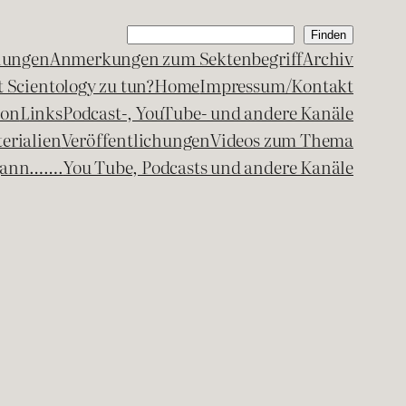
Suchen
Finden
lungen
Anmerkungen zum Sektenbegriff
Archiv
 Scientology zu tun?
Home
Impressum/Kontakt
kon
Links
Podcast-, YouTube- und andere Kanäle
erialien
Veröffentlichungen
Videos zum Thema
egann…….
You Tube, Podcasts und andere Kanäle