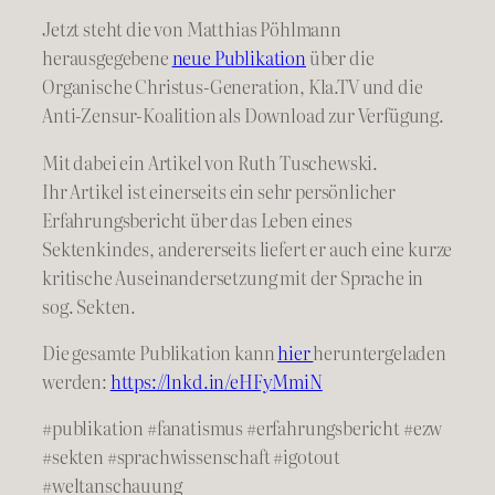
Jetzt steht die von Matthias Pöhlmann
herausgegebene
neue Publikation
über die
Organische Christus-Generation, Kla.TV und die
Anti-Zensur-Koalition als Download zur Verfügung.
Mit dabei ein Artikel von Ruth Tuschewski.
Ihr Artikel ist einerseits ein sehr persönlicher
Erfahrungsbericht über das Leben eines
Sektenkindes, andererseits liefert er auch eine kurze
kritische Auseinandersetzung mit der Sprache in
sog. Sekten.
Die gesamte Publikation kann
hier
heruntergeladen
werden:
https://lnkd.in/eHFyMmiN
#publikation
#fanatismus
#erfahrungsbericht
#ezw
#sekten
#sprachwissenschaft
#igotout
#weltanschauung