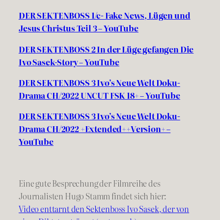
DER SEKTENBOSS 1/c- Fake News, Lügen und
Jesus Christus Teil 3 – YouTube
DER SEKTENBOSS 2 In der Lüge gefangen Die
Ivo Sasek-Story – YouTube
DER SEKTENBOSS 3 Ivo’s Neue Welt Doku-
Drama CH/2022 UNCUT FSK 18+ – YouTube
DER SEKTENBOSS 3 Ivo’s Neue Welt Doku-
Drama CH/2022 +Extended++Version+ –
YouTube
Eine gute Besprechung der Filmreihe des
Journalisten Hugo Stamm findet sich hier:
Video enttarnt den Sektenboss Ivo Sasek, der von