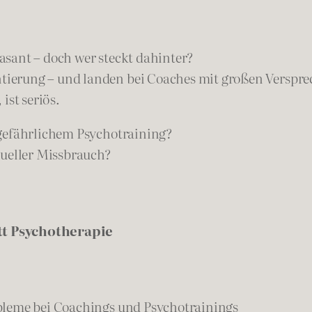
sant – doch wer steckt dahinter?
erung – und landen bei Coaches mit großen Versprec
ist seriös.
 gefährlichem Psychotraining?
tueller Missbrauch?
tt Psychotherapie
bleme bei Coachings und Psychotrainings