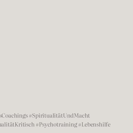
sCoachings #SpiritualitätUndMacht
litätKritisch #Psychotraining #Lebenshilfe