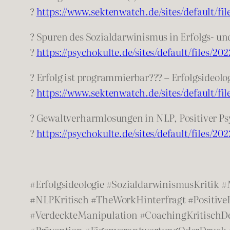
?
https://www.sektenwatch.de/sites/default/fil
? Spuren des Sozialdarwinismus in Erfolgs- u
?
https://psychokulte.de/sites/default/files/
? Erfolg ist programmierbar??? – Erfolgsideol
?
https://www.sektenwatch.de/sites/default/fil
? Gewaltverharmlosungen in NLP, Positiver P
?
https://psychokulte.de/sites/default/files/
#Erfolgsideologie #SozialdarwinismusKritik
#NLPKritisch #TheWorkHinterfragt #Positive
#VerdeckteManipulation #CoachingKritischDen
#Prävention #EigenverantwortungOderDruck 