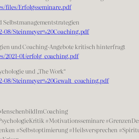
es/files/Erfolgsseminare.pdf
nd Selbstmanagementstrategien
2022-08/Steinmeyer%20Coaching.pdf
ogien und Coaching-Angebote kritisch hinterfragt
es/2021-01/erfolg_coaching.pdf
sychologie und „The Work“
2022-08/Steinmeyer%20Gewalt_coaching.pdf
 #MenschenbildImCoaching
PsychologieKritik #Motivationsseminare #GrenzenDe
ken #Selbstoptimierung #Heilsversprechen #Spiritua
#Krisen