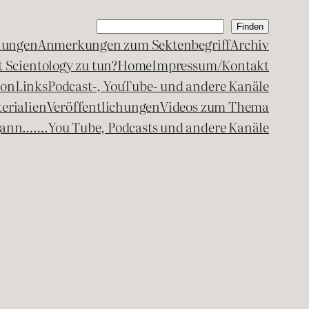
Suchen
Finden
lungen
Anmerkungen zum Sektenbegriff
Archiv
 Scientology zu tun?
Home
Impressum/Kontakt
kon
Links
Podcast-, YouTube- und andere Kanäle
erialien
Veröffentlichungen
Videos zum Thema
egann…….
You Tube, Podcasts und andere Kanäle