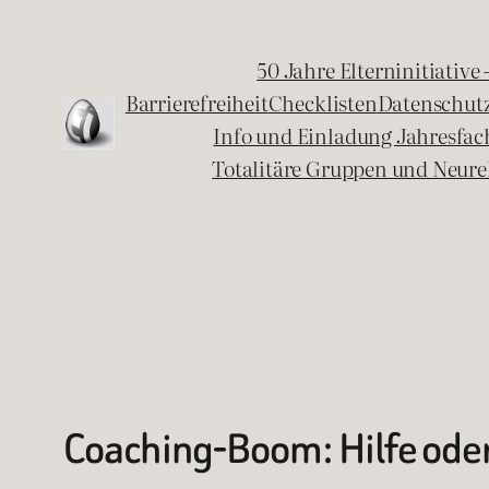
Zum
Inhalt
50 Jahre Elterninitiative
springen
Barrierefreiheit
Checklisten
Datenschut
Info und Einladung Jahresfa
Totalitäre Gruppen und Neure
Coaching-Boom: Hilfe ode