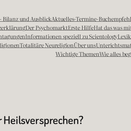
 – Bilanz und Ausblick
Aktuelles-Termine-Buchempfeh
zerklärung
Der Psychomarkt
Erste Hilfe
Hat das was mit
chtagungen
Informationen speziell zu Scientology
Lexi
ligionen
Totalitäre Neureligion
Über uns
Unterichtsmat
Wichtige Themen
Wie alles b
r Heilsversprechen?