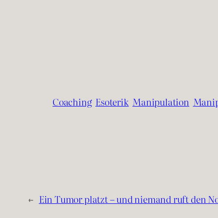
Coaching
Esoterik
Manipulation
Manip
←
Ein Tumor platzt – und niemand ruft den No