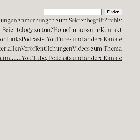
Suchen
Finden
lungen
Anmerkungen zum Sektenbegriff
Archiv
 Scientology zu tun?
Home
Impressum/Kontakt
kon
Links
Podcast-, YouTube- und andere Kanäle
erialien
Veröffentlichungen
Videos zum Thema
egann…….
You Tube, Podcasts und andere Kanäle