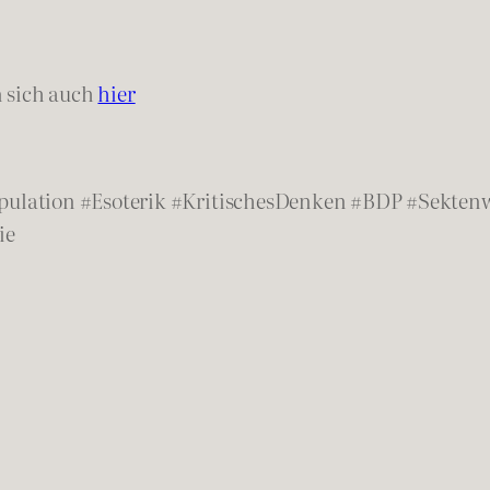
n sich auch
hier
ulation #Esoterik #KritischesDenken #BDP #Sekten
ie