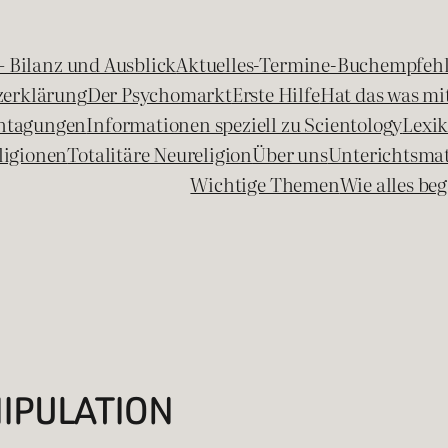
 – Bilanz und Ausblick
Aktuelles-Termine-Buchempfeh
zerklärung
Der Psychomarkt
Erste Hilfe
Hat das was mit
chtagungen
Informationen speziell zu Scientology
Lexi
ligionen
Totalitäre Neureligion
Über uns
Unterichtsmat
Wichtige Themen
Wie alles b
IPULATION