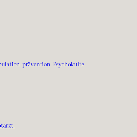
ulation
prävention
Psychokulte
tarzt.