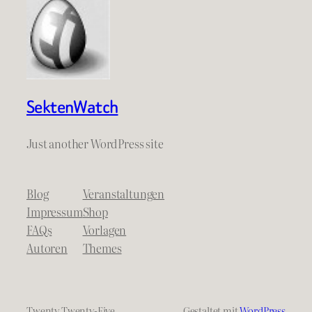
SektenWatch
Just another WordPress site
Blog
Veranstaltungen
Impressum
Shop
FAQs
Vorlagen
Autoren
Themes
Twenty Twenty-Five
Gestaltet mit
WordPress