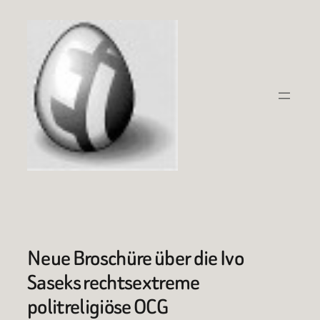
Zum
Inhalt
springen
Neue Broschüre über die Ivo
Saseks rechtsextreme
politreligiöse OCG