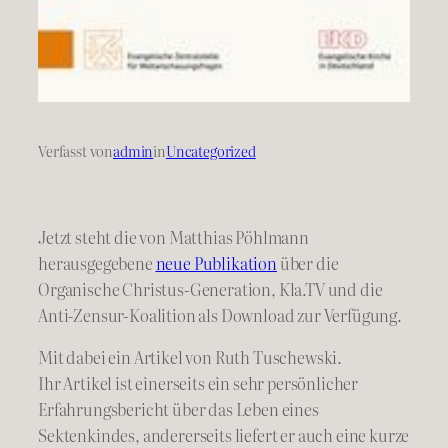
Verfasst von
admin
in
Uncategorized
Jetzt steht die von Matthias Pöhlmann
herausgegebene
neue Publikation
über die
Organische Christus-Generation, Kla.TV und die
Anti-Zensur-Koalition als Download zur Verfügung.
Mit dabei ein Artikel von Ruth Tuschewski.
Ihr Artikel ist einerseits ein sehr persönlicher
Erfahrungsbericht über das Leben eines
Sektenkindes, andererseits liefert er auch eine kurze