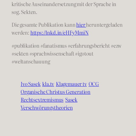
kritische Auseinandersetzung mit der Sprache in
sog. Sekten.
Die gesamte Publikation kann
hier
heruntergeladen
werden:
https://lnkd.in/eHFyMmiN
#publikation
#fanatismus
#erfahrungsbericht
#ezw
#sekten
#sprachwissenschaft
#igotout
#weltanschauung
Ivo Sasek
kla.tv
Klagemauer tv
OCG
Organische Christus Generation
Rechtsextremismus
Sasek
Verschwörungstheorien