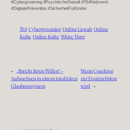
#Cybergrooming #PsychischeGewalt #764Netzwerk
#DigitalePrävention #SicherheitFürKinder
764
Cybergrooming
Online Gewalt
Online
Kulte
Online Kulte
White Tiger
←
„Brecht ihren Willen“ –
Wenn Coaching
Aufwachsen in einem totalitären
zur Ersatzreligion
Glaubenssystem
wird
→