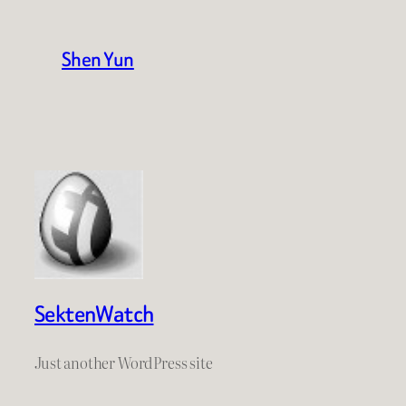
Shen Yun
SektenWatch
Just another WordPress site