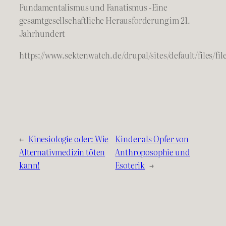
Fundamentalismus und Fanatismus -Eine
gesamtgesellschaftliche Herausforderung im 21.
Jahrhundert
https://www.sektenwatch.de/drupal/sites/default/files/fil
←
Kinesiologie oder: Wie
Kinder als Opfer von
Alternativmedizin töten
Anthroposophie und
kann!
Esoterik
→