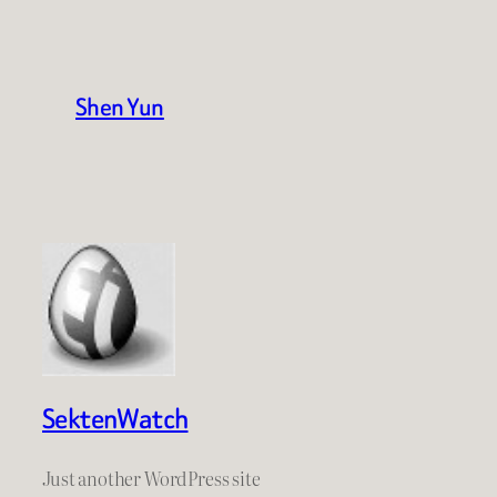
Shen Yun
SektenWatch
Just another WordPress site