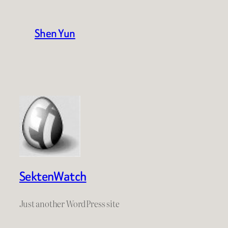
Shen Yun
SektenWatch
Just another WordPress site