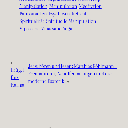
Manipulation
Manipulation
Meditation
Panikatacken
Psychosen
Retreat
Spiritualität
Spirituelle Manipulation
Vipassana
Vipassana
Yoga
←
Jetzt hören und lesen: Matthias Pöhlmann –
Prügel
Freimaurerei, Neuoffenbarungen und die
fürs
moderne Esoterik
→
Karma