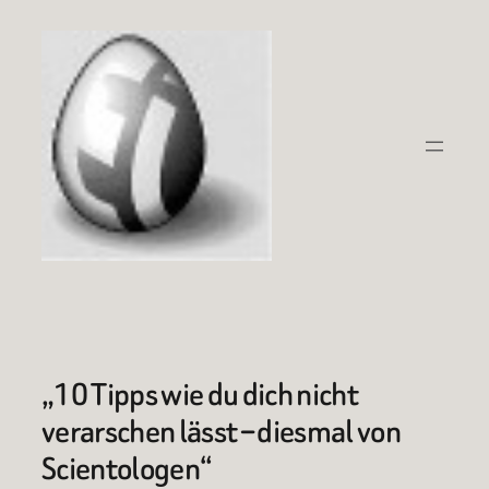
Zum
Inhalt
springen
„10 Tipps wie du dich nicht
verarschen lässt – diesmal von
Scientologen“