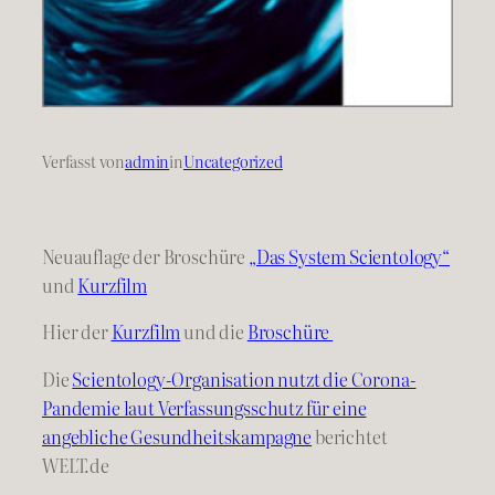
Verfasst von
admin
in
Uncategorized
Neuauflage der Broschüre
„Das System Scientology“
und
Kurzfilm
Hier der
Kurzfilm
und die
Broschüre
Die
Scientology-Organisation nutzt die Corona-
Pandemie laut Verfassungsschutz für eine
angebliche Gesundheitskampagne
berichtet
WELT.de