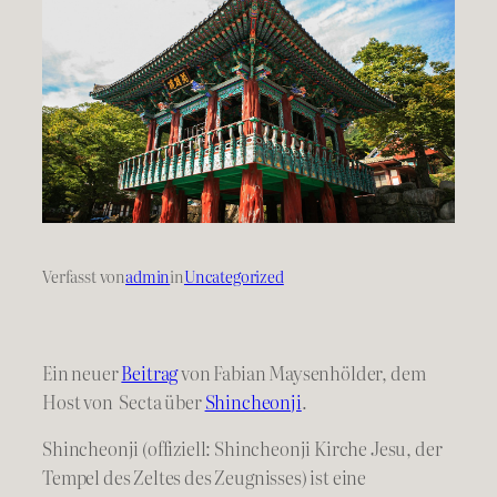
Verfasst von
admin
in
Uncategorized
Ein neuer
Beitrag
von Fabian Maysenhölder, dem
Host von Secta über
Shincheonji
.
Shincheonji (offiziell: Shincheonji Kirche Jesu, der
Tempel des Zeltes des Zeugnisses) ist eine