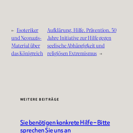
←
Esoteriker
Aufklärung. Hilfe. Prävention. 50
und Neonazis-
Jahre Initiative zur Hilfe gegen
Material über
seelische Abhängigkeit und
das Königreich
religiösen Extremismus
→
WEITERE BEITRÄGE
Sie benötigen konkrete Hilfe – Bitte
sprechen Sie uns an