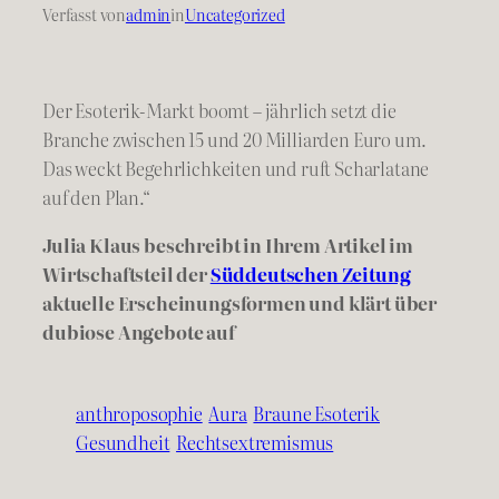
Verfasst von
admin
in
Uncategorized
Der Esoterik-Markt boomt – jährlich setzt die
Branche zwischen
15
und
20
Milliarden Euro um.
Das weckt Begehrlichkeiten und ruft Scharlatane
auf den Plan.“
Julia Klaus beschreibt in Ihrem Artikel im
Wirtschaftsteil der
Süddeutschen Zeitung
aktuelle Erscheinungsformen und klärt über
dubiose Angebote auf
anthroposophie
Aura
Braune Esoterik
Gesundheit
Rechtsextremismus