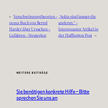
←
Verschwörungstheorien –
„Sekte sind immer die
neues Buch von Bernd
anderen.“ –
Harder über Ursachen –
Interessanter Artikel in
Gefahren – Strategien
der Huffington Post
→
WEITERE BEITRÄGE
Sie benötigen konkrete Hilfe – Bitte
sprechen Sie uns an