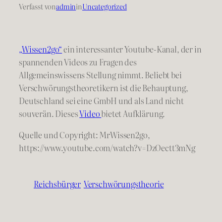
Verfasst von
admin
in
Uncategorized
„Wissen2go“
ein interessanter Youtube-Kanal, der in
spannenden Videos zu Fragen des
Allgemeinswissens Stellung nimmt. Beliebt bei
Verschwörungstheoretikern ist die Behauptung,
Deutschland sei eine GmbH und als Land nicht
souverän. Dieses
Video
bietet Aufklärung.
Quelle und Copyright: MrWissen2go,
https://www.youtube.com/watch?v=DzOectt3mNg
Reichsbürger
Verschwörungstheorie