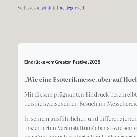
Verfasst von
admin
in
Uncategorized
Eindrücke vom Greator-Festival 2026
„Wie eine Esoterikmesse, aber auf Hoch
Mit diesem prägnanten Eindruck beschreib
beispielsweise seinen Besuch im Messebereic
In seinem ausführlichen und differenzierte
inszenierten Veranstaltung ebenso wie sei
begegnet er auch esoterischen Heilsverspr