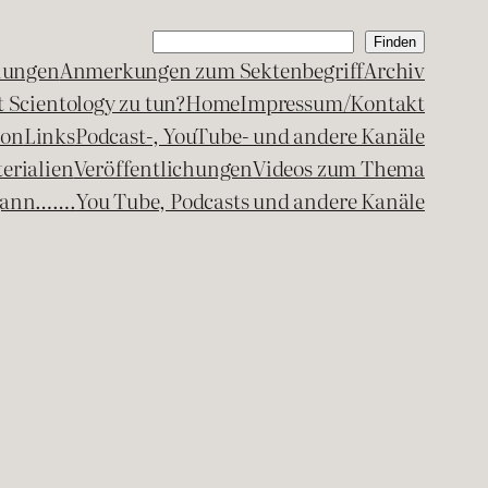
Suchen
Finden
lungen
Anmerkungen zum Sektenbegriff
Archiv
 Scientology zu tun?
Home
Impressum/Kontakt
kon
Links
Podcast-, YouTube- und andere Kanäle
erialien
Veröffentlichungen
Videos zum Thema
egann…….
You Tube, Podcasts und andere Kanäle