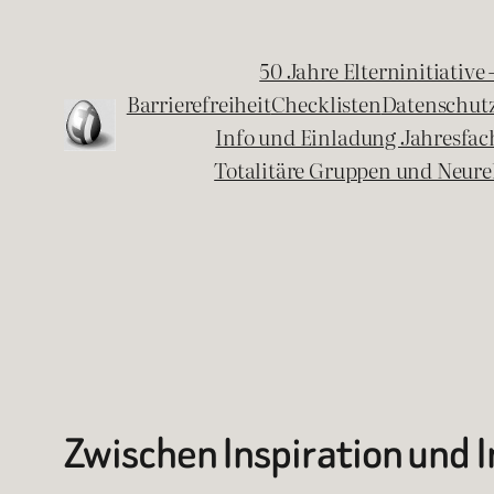
Zum
Inhalt
50 Jahre Elterninitiative
springen
Barrierefreiheit
Checklisten
Datenschut
Info und Einladung Jahresfa
Totalitäre Gruppen und Neure
Zwischen Inspiration und 