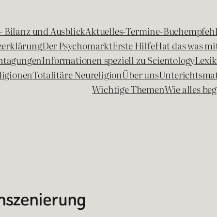
 – Bilanz und Ausblick
Aktuelles-Termine-Buchempfeh
zerklärung
Der Psychomarkt
Erste Hilfe
Hat das was mit
chtagungen
Informationen speziell zu Scientology
Lexi
ligionen
Totalitäre Neureligion
Über uns
Unterichtsmat
Wichtige Themen
Wie alles b
Inszenierung