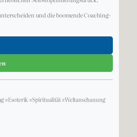
zu unterscheiden und die boomende Coaching-
ren
g #Esoterik #Spiritualität #Weltanschauung