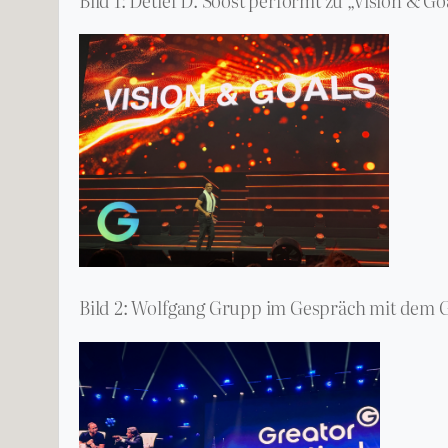
Bild 1: Detlef D. Soost performt zu „Vision & Go
Bild 2: Wolfgang Grupp im Gespräch mit dem 