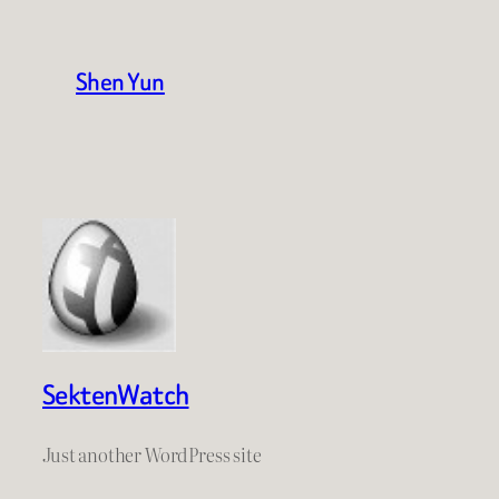
Shen Yun
SektenWatch
Just another WordPress site