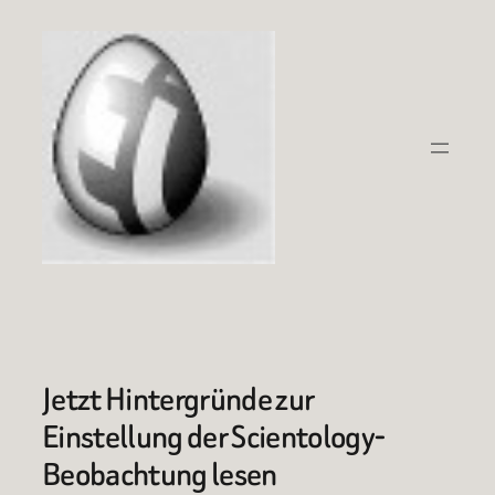
Zum
Inhalt
springen
Jetzt Hintergründe zur
Einstellung der Scientology-
Beobachtung lesen