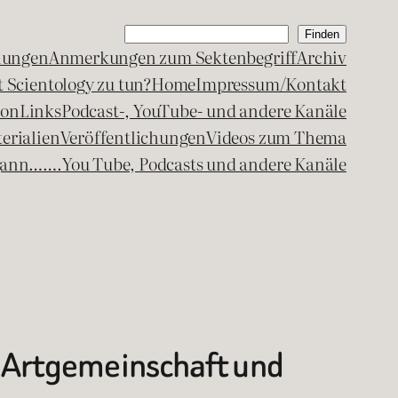
Suchen
Finden
lungen
Anmerkungen zum Sektenbegriff
Archiv
 Scientology zu tun?
Home
Impressum/Kontakt
kon
Links
Podcast-, YouTube- und andere Kanäle
erialien
Veröffentlichungen
Videos zum Thema
egann…….
You Tube, Podcasts und andere Kanäle
– Artgemeinschaft und