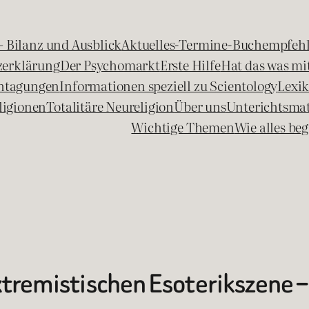
 – Bilanz und Ausblick
Aktuelles-Termine-Buchempfeh
zerklärung
Der Psychomarkt
Erste Hilfe
Hat das was mit
chtagungen
Informationen speziell zu Scientology
Lexi
ligionen
Totalitäre Neureligion
Über uns
Unterichtsmat
Wichtige Themen
Wie alles b
xtremistischen Esoterikszene 