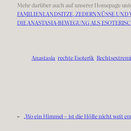
Mehr darüber auch auf unserer Homepage unte
FAMILIENLANDSITZE, ZEDERNNÜSSE UN
DIE ANASTASIA-BEWEGUNG ALS ESOTERI
Anastasia
rechte Esoterik
Rechtsextremi
←
„Wo ein Himmel – ist die Hölle nicht weit e