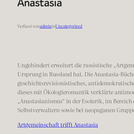
Anastasia
Verfasst von
admin
in
Uncategorized
Ungehindert erweitert die rassistische „Artge
Ursprung in Russland hat. Die Anastasia-Büche
geschichtsrevisionistisches, antidemokratisch
dieses mit Ökologieromantik verklärte antimod
„Anastasianismus“ in der Esoterik, im Bereic
Selbstverwaltern sowie bei neopaganen Grupp
Artgemeinschaft trifft Anastasia