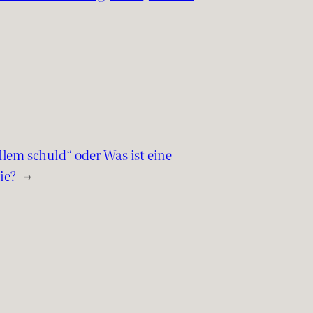
llem schuld“ oder Was ist eine
ie?
→