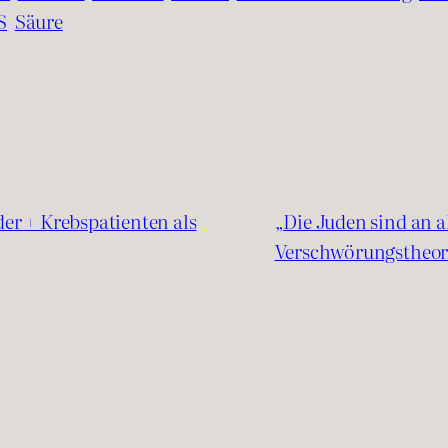
S
Säure
er + Krebspatienten als
„Die Juden sind an a
Verschwörungstheor