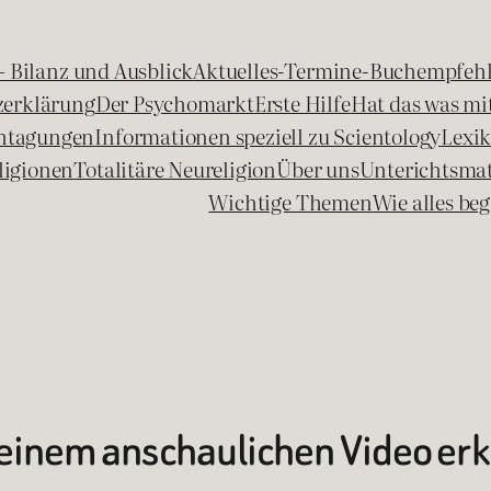
 – Bilanz und Ausblick
Aktuelles-Termine-Buchempfeh
zerklärung
Der Psychomarkt
Erste Hilfe
Hat das was mit
chtagungen
Informationen speziell zu Scientology
Lexi
ligionen
Totalitäre Neureligion
Über uns
Unterichtsmat
Wichtige Themen
Wie alles b
einem anschaulichen Video erk