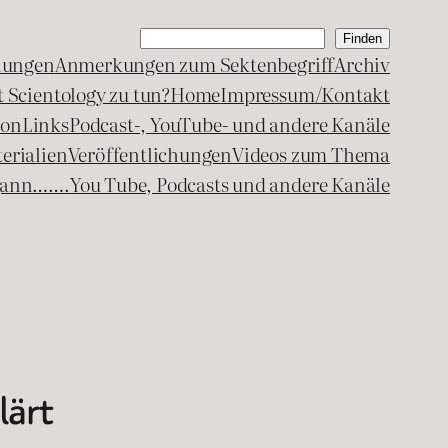
Suchen
Finden
lungen
Anmerkungen zum Sektenbegriff
Archiv
 Scientology zu tun?
Home
Impressum/Kontakt
kon
Links
Podcast-, YouTube- und andere Kanäle
erialien
Veröffentlichungen
Videos zum Thema
egann…….
You Tube, Podcasts und andere Kanäle
lärt