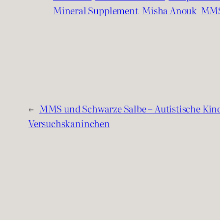
Mineral Supplement
Misha Anouk
MM
←
MMS und Schwarze Salbe – Autistische Kind
Versuchskaninchen