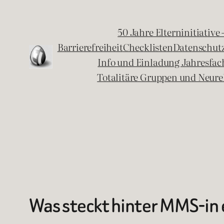
Zum
Inhalt
50 Jahre Elterninitiative
springen
Barrierefreiheit
Checklisten
Datenschut
Info und Einladung Jahresfa
Totalitäre Gruppen und Neure
Was steckt hinter MMS-in 