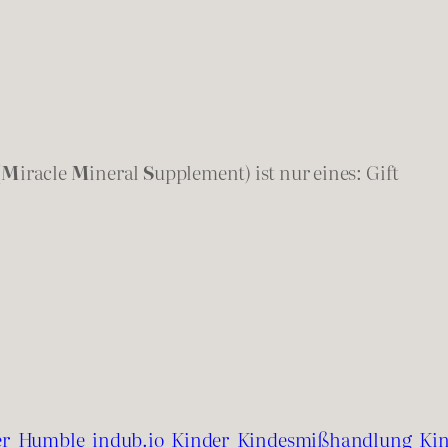
(
M
iracle
M
ineral
S
upplement) ist nur eines: Gift
er
Humble
indub.io
Kinder
Kindesmißhandlung
Ki