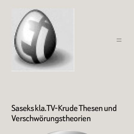
Zum
Inhalt
springen
Saseks kla.TV-Krude Thesen und
Verschwörungstheorien