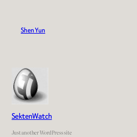
Shen Yun
SektenWatch
Just another WordPress site