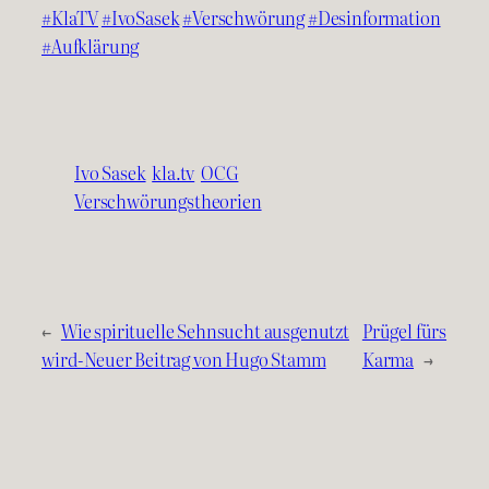
#KlaTV
#IvoSasek
#Verschwörung
#Desinformation
#Aufklärung
Ivo Sasek
kla.tv
OCG
Verschwörungstheorien
←
Wie spirituelle Sehnsucht ausgenutzt
Prügel fürs
wird-Neuer Beitrag von Hugo Stamm
Karma
→