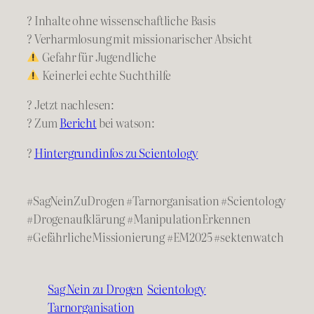
? Inhalte ohne wissenschaftliche Basis
? Verharmlosung mit missionarischer Absicht
Gefahr für Jugendliche
Keinerlei echte Suchthilfe
? Jetzt nachlesen:
? Zum
Bericht
bei watson:
?
Hintergrundinfos zu Scientology
#SagNeinZuDrogen #Tarnorganisation #Scientology
#Drogenaufklärung #ManipulationErkennen
#GefährlicheMissionierung #EM2025 #sektenwatch
Sag Nein zu Drogen
Scientology
Tarnorganisation