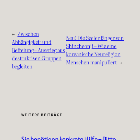
←
Zwischen
Neu! Die Seelenfänger von
Abhängigkeit und
Shincheonji – Wie eine
Befreiung – Ausstieg aus
koreanische Neureligion
destruktiven Gruppen
Menschen manipuliert
→
begleiten
WEITERE BEITRÄGE
Sie benötigen konkrete Hilfe – Bitte